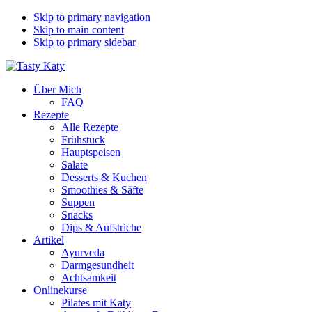
Skip to primary navigation
Skip to main content
Skip to primary sidebar
Über Mich
FAQ
Rezepte
Alle Rezepte
Frühstück
Hauptspeisen
Salate
Desserts & Kuchen
Smoothies & Säfte
Suppen
Snacks
Dips & Aufstriche
Artikel
Ayurveda
Darmgesundheit
Achtsamkeit
Onlinekurse
Pilates mit Katy