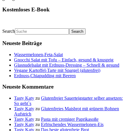
Kostenloses E-Book
Search
Neueste Beiträge
Wassermelonen-Feta-Salat
Gnocchi Salat mit Tofu – Einfach, gesund & knusprig
Glasnudelsalat mit Erdnuss-Dressing – Schnell & gesund
Vegane Kartoffel-Tarte mit Spargel (glutenfrei)
Erdnuss-Chiapudding mit Beeren
Neueste Kommentare
Tasty Katy
zu
Glutenfreier Sauerteigstarter selber ansetzen:
So geht`s
Tasty Katy
zu
Glutenfreies Maisbrot mit grünem Bohnen
Aufstrich
Tasty Katy
zu
Pasta mit cremiger Paprikasoße
Tasty Katy
zu
Erfrischendes Wassermelonen-Eis
Tasty Katy
zu
Das beste glutenfreie Brot