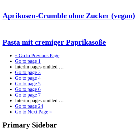
Aprikosen-Crumble ohne Zucker (vegan)
Pasta mit cremiger Paprikasoße
«
Go to
Previous Page
Go to page
1
Interim pages omitted
…
Go to page
3
Go to page
4
Go to page
5
Go to page
6
Go to page
7
Interim pages omitted
…
Go to page
24
Go to
Next Page »
Primary Sidebar