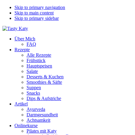
Skip to primary navigation
Skip to main content
Skip to primary sidebar
Über Mich
FAQ
Rezepte
Alle Rezepte
Frühstück
Hauptspeisen
Salate
Desserts & Kuchen
Smoothies & Säfte
Suppen
Snacks
Dips & Aufstriche
Artikel
Ayurveda
Darmgesundheit
Achtsamkeit
Onlinekurse
Pilates mit Katy