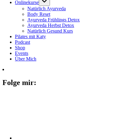
Onlinekurse
Natürlich Ayurveda
Body Reset
Ayurveda Frühlings Detox
Ayurveda Herbst Detox
Natürlich Gesund Kurs
Pilates mit Katy
Podcast
Shop
Events
Über Mich
Folge mir: