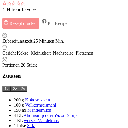
4.34
from
15
votes
Rezept drucken
Pin Recipe
Zubereitungszeit
25
Minuten
Min.
Gericht
Kekse, Kleinigkeit, Nachspeise, Plätzchen
Portionen
20
Stück
Zutaten
1x
2x
3x
200
g
Kokosraspeln
100
g
Vollkornreismehl
150
ml
Mandelmilch
4
EL
Ahornsirup oder Yacon-Sirup
1
EL
weißes Mandelmus
1
Prise
Salz