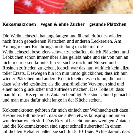
Kokosmakronen – vegan & ohne Zucker – gesunde Plätzchen
Die Weihnachtszeit hat angefangen und überall duftet es wieder
nach frisch gebackenen Plätzchen und anderen Leckereien. Am
Anfang meiner Ernährungsumstellung machte mir die
Weihnachtszeit besonders schwer zu schaffen, da ich Plätzchen und
Lebkuchen schon immer über alles geliebt habe und sie von nun an
nicht mehr essen konnte. Ich versuchte mich mit Nüssen und
Rosinen zufrieden zu geben, jedoch war das nun wirklich kein allzu
toller Ersatz. Deswegen bin ich nun umso glücklicher, dass ich nun
wieder Plätzchen und andere Köstlichkeiten essen kann, die noch
dazu sehr viel gesünder, als die ursprüngliche Versionen sind und
einen noch glücklicher und zufrieden machen. Das Tolle ist, dass
man für das Rezept nur 6 Zutaten benötigt. Sie sind schnell gemacht
und man muss dafür nicht lange in der Küche stehen.
Kokosmakronen gehören für mich einfach zur Weihnachtszeit dazu!
Besonders toll finde ich, dass sie außen etwas knusprig und innen
wunderbar weich sind. Das Rezept besteht nur aus wenigen Zutaten
und die Kokosmakronen sind super schnell zubereitet! In einem
luftdichten Behälter halten sie sich für 8-10 Tage. Achte darauf, dass