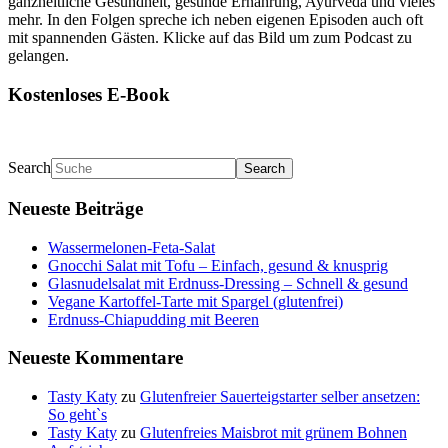
ganzheitliche Gesundheit, gesunde Ernährung, Ayurveda und vieles
mehr. In den Folgen spreche ich neben eigenen Episoden auch oft
mit spannenden Gästen. Klicke auf das Bild um zum Podcast zu
gelangen.
Kostenloses E-Book
Search
Neueste Beiträge
Wassermelonen-Feta-Salat
Gnocchi Salat mit Tofu – Einfach, gesund & knusprig
Glasnudelsalat mit Erdnuss-Dressing – Schnell & gesund
Vegane Kartoffel-Tarte mit Spargel (glutenfrei)
Erdnuss-Chiapudding mit Beeren
Neueste Kommentare
Tasty Katy
zu
Glutenfreier Sauerteigstarter selber ansetzen:
So geht`s
Tasty Katy
zu
Glutenfreies Maisbrot mit grünem Bohnen