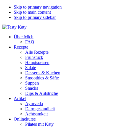
Skip to primary navigation
Skip to main content
Skip to primary sidebar
Über Mich
FAQ
Rezepte
Alle Rezepte
Frühstück
Hauptspeisen
Salate
Desserts & Kuchen
Smoothies & Säfte
Suppen
Snacks
Dips & Aufstriche
Artikel
Ayurveda
Darmgesundheit
Achtsamkeit
Onlinekurse
Pilates mit Katy