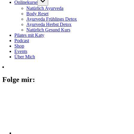
Onlinekurse
Natürlich Ayurveda
Body Reset
Ayurveda Frühlings Detox
Ayurveda Herbst Detox
Natürlich Gesund Kurs
Pilates mit Katy
Podcast
Shop
Events
Über Mich
Folge mir: