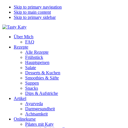
Skip to primary navigation
Skip to main content
Skip to primary sidebar
Über Mich
FAQ
Rezepte
Alle Rezepte
Frühstück
Hauptspeisen
Salate
Desserts & Kuchen
Smoothies & Säfte
Suppen
Snacks
Dips & Aufstriche
Artikel
Ayurveda
Darmgesundheit
Achtsamkeit
Onlinekurse
Pilates mit Katy