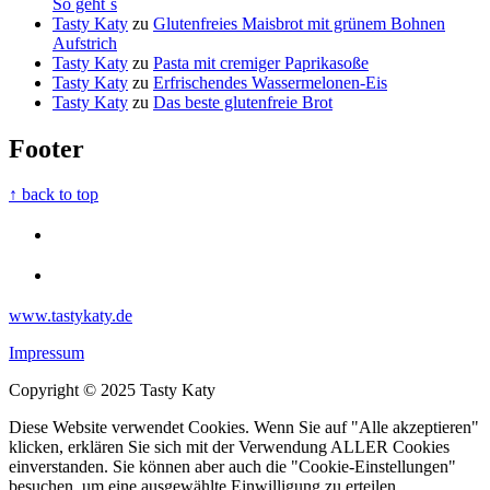
So geht`s
Tasty Katy
zu
Glutenfreies Maisbrot mit grünem Bohnen
Aufstrich
Tasty Katy
zu
Pasta mit cremiger Paprikasoße
Tasty Katy
zu
Erfrischendes Wassermelonen-Eis
Tasty Katy
zu
Das beste glutenfreie Brot
Footer
↑ back to top
www.tastykaty.de
Impressum
Copyright © 2025 Tasty Katy
Diese Website verwendet Cookies. Wenn Sie auf "Alle akzeptieren"
klicken, erklären Sie sich mit der Verwendung ALLER Cookies
einverstanden. Sie können aber auch die "Cookie-Einstellungen"
besuchen, um eine ausgewählte Einwilligung zu erteilen.