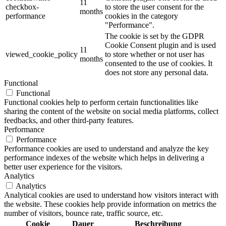
11
checkbox-
to store the user consent for the
months
performance
cookies in the category
"Performance".
The cookie is set by the GDPR
Cookie Consent plugin and is used
11
viewed_cookie_policy
to store whether or not user has
months
consented to the use of cookies. It
does not store any personal data.
Functional
Functional
Functional cookies help to perform certain functionalities like
sharing the content of the website on social media platforms, collect
feedbacks, and other third-party features.
Performance
Performance
Performance cookies are used to understand and analyze the key
performance indexes of the website which helps in delivering a
better user experience for the visitors.
Analytics
Analytics
Analytical cookies are used to understand how visitors interact with
the website. These cookies help provide information on metrics the
number of visitors, bounce rate, traffic source, etc.
Cookie
Dauer
Beschreibung