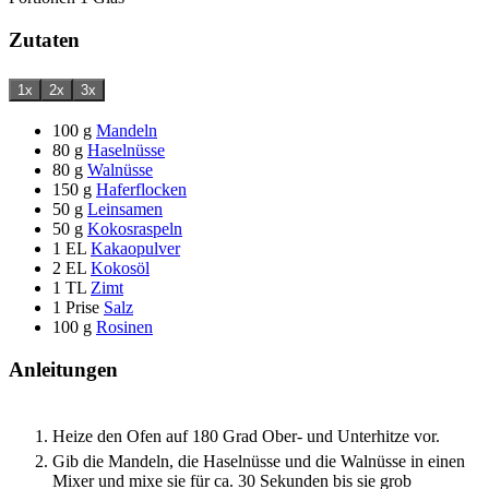
Zutaten
1x
2x
3x
100
g
Mandeln
80
g
Haselnüsse
80
g
Walnüsse
150
g
Haferflocken
50
g
Leinsamen
50
g
Kokosraspeln
1
EL
Kakaopulver
2
EL
Kokosöl
1
TL
Zimt
1
Prise
Salz
100
g
Rosinen
Anleitungen
Heize den Ofen auf 180 Grad Ober- und Unterhitze vor.
Gib die Mandeln, die Haselnüsse und die Walnüsse in einen
Mixer und mixe sie für ca. 30 Sekunden bis sie grob