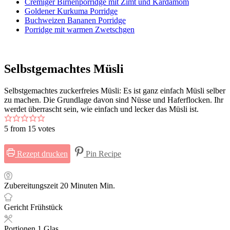
Cremiger Birnenporridge mit Zimt und Kardamom
Goldener Kurkuma Porridge
Buchweizen Bananen Porridge
Porridge mit warmen Zwetschgen
Selbstgemachtes Müsli
Selbstgemachtes zuckerfreies Müsli: Es ist ganz einfach Müsli selber
zu machen. Die Grundlage davon sind Nüsse und Haferflocken. Ihr
werdet überrascht sein, wie einfach und lecker das Müsli ist.
5
from
15
votes
Rezept drucken
Pin Recipe
Zubereitungszeit
20
Minuten
Min.
Gericht
Frühstück
Portionen
1
Glas