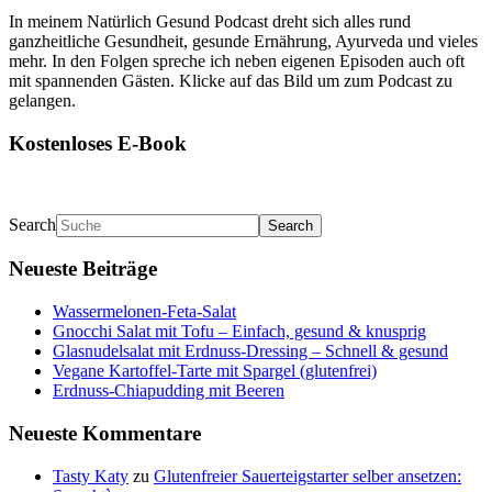
In meinem Natürlich Gesund Podcast dreht sich alles rund
ganzheitliche Gesundheit, gesunde Ernährung, Ayurveda und vieles
mehr. In den Folgen spreche ich neben eigenen Episoden auch oft
mit spannenden Gästen. Klicke auf das Bild um zum Podcast zu
gelangen.
Kostenloses E-Book
Search
Neueste Beiträge
Wassermelonen-Feta-Salat
Gnocchi Salat mit Tofu – Einfach, gesund & knusprig
Glasnudelsalat mit Erdnuss-Dressing – Schnell & gesund
Vegane Kartoffel-Tarte mit Spargel (glutenfrei)
Erdnuss-Chiapudding mit Beeren
Neueste Kommentare
Tasty Katy
zu
Glutenfreier Sauerteigstarter selber ansetzen: