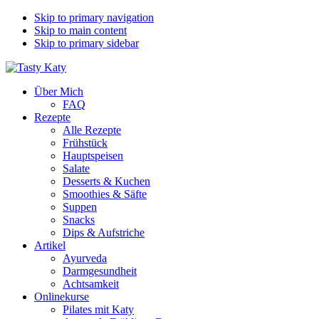
Skip to primary navigation
Skip to main content
Skip to primary sidebar
Über Mich
FAQ
Rezepte
Alle Rezepte
Frühstück
Hauptspeisen
Salate
Desserts & Kuchen
Smoothies & Säfte
Suppen
Snacks
Dips & Aufstriche
Artikel
Ayurveda
Darmgesundheit
Achtsamkeit
Onlinekurse
Pilates mit Katy